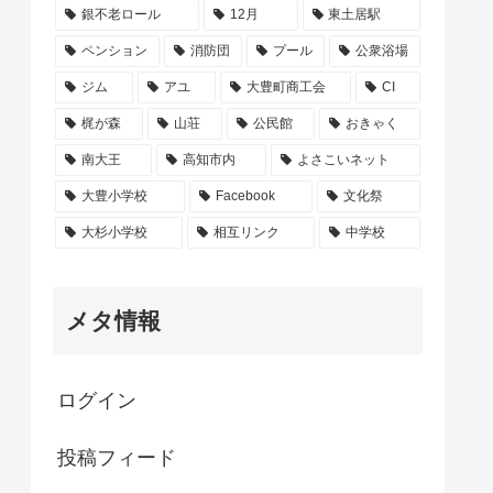
銀不老ロール
12月
東土居駅
ペンション
消防団
プール
公衆浴場
ジム
アユ
大豊町商工会
CI
梶が森
山荘
公民館
おきゃく
南大王
高知市内
よさこいネット
大豊小学校
Facebook
文化祭
大杉小学校
相互リンク
中学校
メタ情報
ログイン
投稿フィード