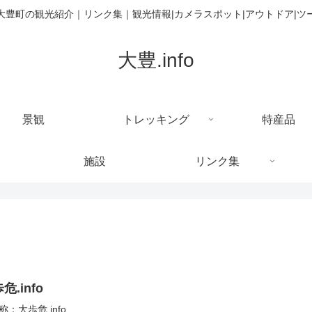
大豊町の観光紹介｜リンク集｜観光情報|カメラスポット|アウトドア|ツ
大豊.info
景観
トレッキング
特産品
施設
リンク集
危.info
称：大歩危.info