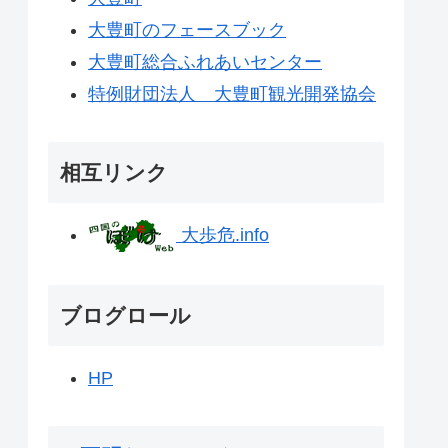
大豊町のフェースブック
大豊町総合ふれあいセンター
特例財団法人 大豊町観光開発協会
相互リンク
大歩危.info
ブログロール
HP