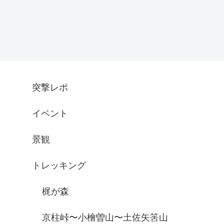
突撃レポ
イベント
景観
トレッキング
梶が森
京柱峠〜小檜曽山〜土佐矢筈山