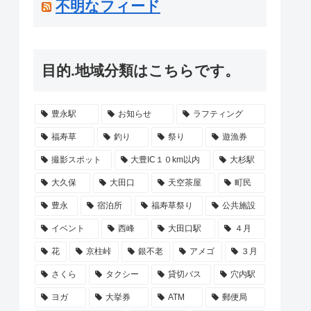
不明なフィード
目的.地域分類はこちらです。
豊永駅
お知らせ
ラフティング
福寿草
釣り
祭り
遊漁券
撮影スポット
大豊IC１０km以内
大杉駅
大久保
大田口
天空茶屋
町民
豊永
宿泊所
福寿草祭り
公共施設
イベント
西峰
大田口駅
４月
花
京柱峠
銀不老
アメゴ
３月
さくら
タクシー
貸切バス
穴内駅
ヨガ
大挙券
ATM
郵便局