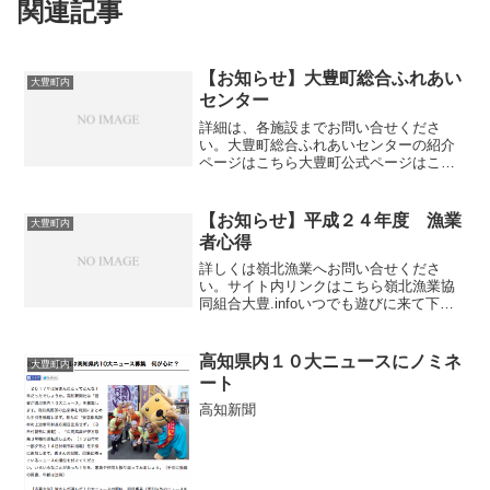
関連記事
【お知らせ】大豊町総合ふれあい
大豊町内
センター
詳細は、各施設までお問い合せくださ
い。大豊町総合ふれあいセンターの紹介
ページはこちら大豊町公式ページはこち
ら
【お知らせ】平成２４年度 漁業
大豊町内
者心得
詳しくは嶺北漁業へお問い合せくださ
い。サイト内リンクはこちら嶺北漁業協
同組合大豊.infoいつでも遊びに来て下さ
い。
高知県内１０大ニュースにノミネ
大豊町内
ート
高知新聞