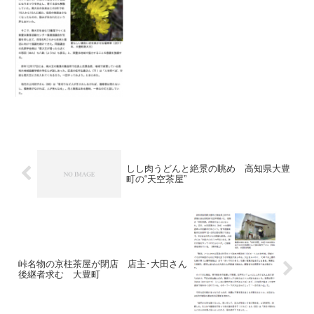
しし肉うどんと絶景の眺め 高知県大豊
町の“天空茶屋”
峠名物の京柱茶屋が閉店 店主･大田さん
後継者求む 大豊町