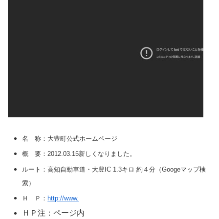
名 称：大豊町公式ホームページ
概 要：2012.03.15新しくなりました。
ルート：高知自動車道・大豊IC 1.3キロ 約４分（Googeマップ検
索）
Ｈ Ｐ：
http://www.
ＨＰ注：ページ内