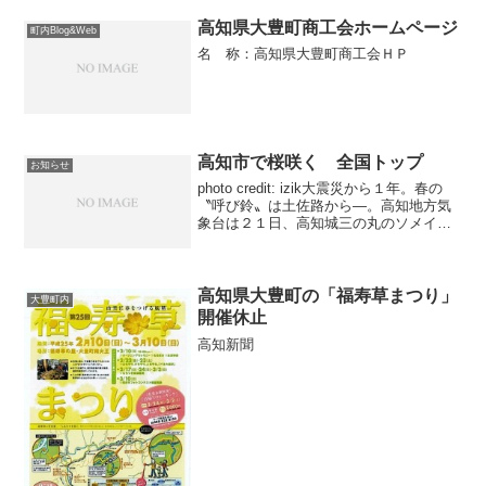
高知県大豊町商工会ホームページ
町内Blog&Web
名 称：高知県大豊町商工会ＨＰ
高知市で桜咲く 全国トップ
お知らせ
photo credit: izik大震災から１年。春の
〝呼び鈴〟は土佐路から―。高知地方気
象台は２１日、高知城三の丸のソメイヨ
シノの標本木が開花した、と発表した。
平年より１日早く、２年ぶりの全国トッ
プの開花宣言。高知新聞
高知県大豊町の「福寿草まつり」
大豊町内
開催休止
高知新聞