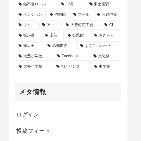
銀不老ロール
12月
東土居駅
ペンション
消防団
プール
公衆浴場
ジム
アユ
大豊町商工会
CI
梶が森
山荘
公民館
おきゃく
南大王
高知市内
よさこいネット
大豊小学校
Facebook
文化祭
大杉小学校
相互リンク
中学校
メタ情報
ログイン
投稿フィード