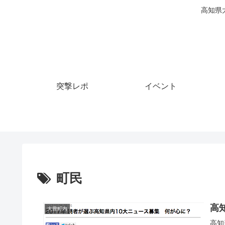
高知県
突撃レポ
イベント
町民
高
大豊町内
高知