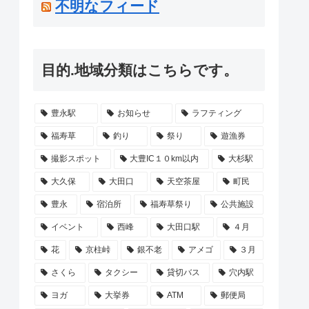
不明なフィード
目的.地域分類はこちらです。
豊永駅
お知らせ
ラフティング
福寿草
釣り
祭り
遊漁券
撮影スポット
大豊IC１０km以内
大杉駅
大久保
大田口
天空茶屋
町民
豊永
宿泊所
福寿草祭り
公共施設
イベント
西峰
大田口駅
４月
花
京柱峠
銀不老
アメゴ
３月
さくら
タクシー
貸切バス
穴内駅
ヨガ
大挙券
ATM
郵便局