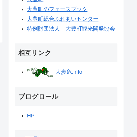
大豊町のフェースブック
大豊町総合ふれあいセンター
特例財団法人 大豊町観光開発協会
相互リンク
大歩危.info
ブログロール
HP