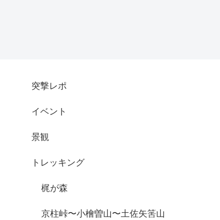
突撃レポ
イベント
景観
トレッキング
梶が森
京柱峠〜小檜曽山〜土佐矢筈山