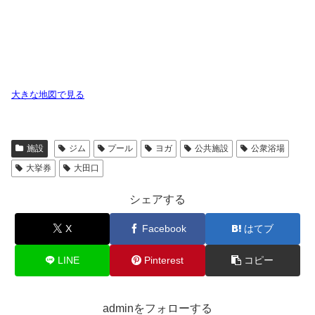
大きな地図で見る
施設
ジム
プール
ヨガ
公共施設
公衆浴場
大挙券
大田口
シェアする
X
Facebook
はてブ
LINE
Pinterest
コピー
adminをフォローする