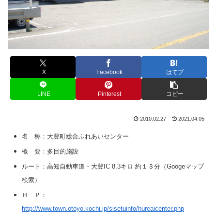
X
Facebook
はてブ
LINE
Pinterest
コピー
2010.02.27
2021.04.05
名 称：大豊町総合ふれあいセンター
概 要：多目的施設
ルート：高知自動車道・大豊IC 8.3キロ 約１３分（Googeマップ
検索）
Ｈ Ｐ：
http://www.town.otoyo.kochi.jp/sisetuinfo/hureaicenter.php